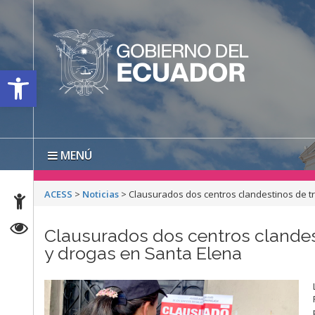
Open toolbar
MENÚ
ACESS
>
Noticias
>
Clausurados dos centros clandestinos de t
Clausurados dos centros clande
y drogas en Santa Elena