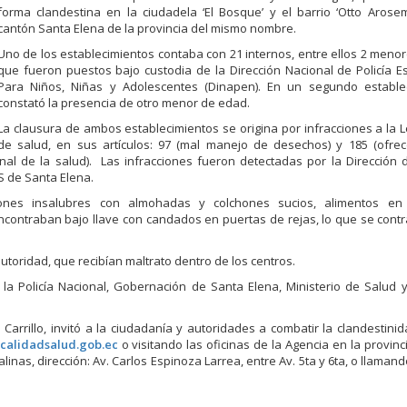
forma clandestina en la ciudadela ‘El Bosque’ y el barrio ‘Otto Arose
cantón Santa Elena de la provincia del mismo nombre.
Uno de los establecimientos contaba con 21 internos, entre ellos 2 meno
que fueron puestos bajo custodia de la Dirección Nacional de Policía E
Para Niños, Niñas y Adolescentes (Dinapen). En un segundo estable
constató la presencia de otro menor de edad.
La clausura de ambos establecimientos se origina por infracciones a la 
de salud, en sus artículos: 97 (mal manejo de desechos) y 185 (ofrec
onal de la salud). Las infracciones fueron detectadas por la Dirección
S de Santa Elena.
ones insalubres con almohadas y colchones sucios, alimentos en
encontraban bajo llave con candados en puertas de rejas, lo que se cont
utoridad, que recibían maltrato dentro de los centros.
n la Policía Nacional, Gobernación de Santa Elena, Ministerio de Salud
arrillo, invitó a la ciudadanía y autoridades a combatir la clandestini
alidadsalud.gob.ec
o visitando las oficinas de la Agencia en la provinc
linas, dirección: Av. Carlos Espinoza Larrea, entre Av. 5ta y 6ta, o llaman