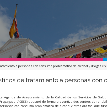
ratamiento a personas con consumo problemático de alcohol y drogas en
stinos de tratamiento a personas con
La Agencia de Aseguramiento de la Calidad de los Servicios de Salud
Prepagada (ACESS) clausuró de forma preventiva dos centros de rehabil
personas con consumo problemático de alcohol y otras drogas, que fun