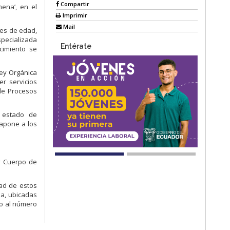
Compartir
mena’, en el
Imprimir
Mail
res de edad,
specializada
Entérate
cimiento se
Ley Orgánica
er servicios
 de Procesos
 estado de
rapone a los
 y Cuerpo de
dad de estos
ia, ubicadas
do al número