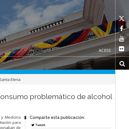
ACESS
 Santa Elena
 consumo problemático de alcohol
 y Medicina
Comparte esta publicación:
itación para
Tweet
cionaban de