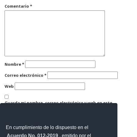
Comentario
*
Nombre
*
Correo electrónico
*
Web
Guarda mi nombre, correo electrónico y web en este
navegador para la próxima vez que comente.
En cumplimiento de lo dispuesto en el
Acuerdo No. 012-2019
, emitido por el