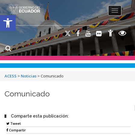
Toggle na
Open toolbar
ACESS
>
Noticias
>
Comunicado
Comunicado
Comparte esta publicación:
Tweet
Compartir