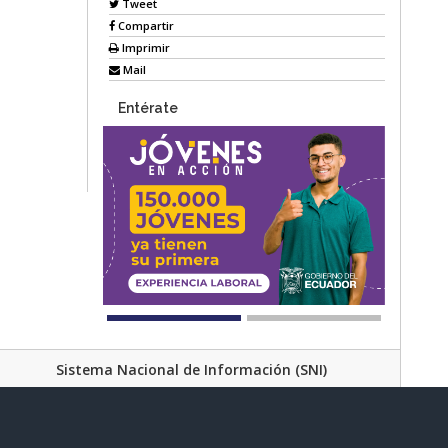
Tweet
Compartir
Imprimir
Mail
Entérate
Sistema Nacional de Información (SNI)
Av. Lira Ňan entre Amaru Ňan y Quitumbe Ñan
al de Desarrollo Social | Código Postal: 170702 | Quito - Ecuador