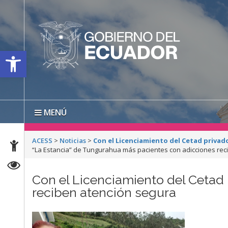
Open toolbar
MENÚ
ACESS
>
Noticias
>
Con el Licenciamiento del Cetad priva
“La Estancia” de Tungurahua más pacientes con adicciones rec
Con el Licenciamiento del Cetad
reciben atención segura