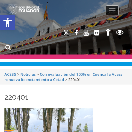
Toggle na
Open toolbar
ACESS
>
Noticias
>
Con evaluación del 100% en Cuenca la Acess
renueva licenciamiento a Cetad
>
220401
220401