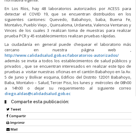
En Los Ríos, hay 48 laboratorios autorizados por ACESS para
detectar el COVID 19, que se encuentran distribuidos en los
siguientes cantones: Quevedo, Babahoyo, baba, Buena Fe,
Montalvo, Pueblo Viejo , Quinsaloma, Urdaneta, Valencia Ventanas y
Vinces de los cuales 3 realizan toma de muestras para realizar
prueba PCR y 45 establecimientos realizan pruebas rápidas.
La ciudadanía en general puede chequear el laboratorio más
cercano en nuestra página web ,
http://www.calidadsalud.gob.ec/laboratorios-autorizados/
además se invita a todos los establecimientos de salud públicos y
privados , que se encuentran interesados en realizar este tipo de
pruebas a visitar nuestras oficinas en el cantón Babahoyo en la Av.
5 de Junio y Bolívar esquina, Edi­ficio del Distrito 12D01 Babahoyo,
Baba, Montalvo – Salud, Tercer Piso, los lunes y miércoles de 08h00
a 14h00 o dejar su requerimiento al siguiente correo
diego.aldas@calidadsalud.gob.ec
Comparte esta publicación:
Tweet
Compartir
Imprimir
Mail