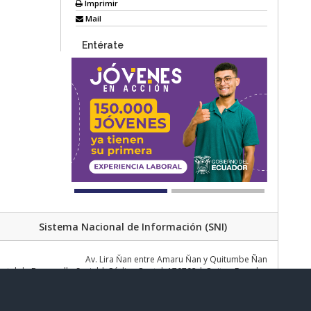
Imprimir
Mail
Entérate
Sistema Nacional de Información (SNI)
Av. Lira Ňan entre Amaru Ňan y Quitumbe Ñan
al de Desarrollo Social | Código Postal: 170702 | Quito - Ecuador
Teléfono: 02 383 4006 Ext. 1000