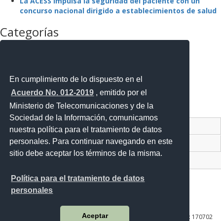
La ACESS impulsa la seguridad del paciente con un
concurso nacional dirigido a establecimientos de salud
Categorías
La Agencia
La Institución
Mejora Regulatoria
Noticias
En cumplimiento de lo dispuesto en el
Noticias Destacadas
Acuerdo No. 012-2019
, emitido por el
Programas y Servicios
Ministerio de Telecomunicaciones y de la
Sin categoría
Sociedad de la Información, comunicamos
Contacto Ciudadano Digital
nuestra política para el tratamiento de datos
personales. Para continuar navegando en este
Portal Trámites Ciudadanos
sitio debe aceptar los términos de la misma.
Sistema Nacional de Información (SNI)
Política para el tratamiento de datos
personales
Av. Lira Ňan entre Amaru Ňan y Quitumbe Ñan
Aceptar
Plataforma Gubernamental de Desarrollo Social | Código Postal: 170702