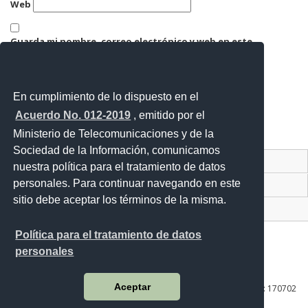
Web
Guarda mi nombre, correo electrónico y web en este
navegador para la próxima vez que comente.
En cumplimiento de lo dispuesto en el
Acuerdo No. 012-2019
, emitido por el
Ministerio de Telecomunicaciones y de la
Sociedad de la Información, comunicamos
Contacto Ciudadano Digital
nuestra política para el tratamiento de datos
personales. Para continuar navegando en este
Portal Trámites Ciudadanos
sitio debe aceptar los términos de la misma.
Sistema Nacional de Información (SNI)
Política para el tratamiento de datos
personales
Av. Lira Ňan entre Amaru Ňan y Quitumbe Ñan
Aceptar
Plataforma Gubernamental de Desarrollo Social | Código Postal: 170702
| Quito - Ecuador