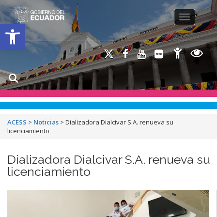
Toggle na
Open toolbar
ACESS
>
Noticias
>
Dializadora Dialcivar S.A. renueva su
licenciamiento
Dializadora Dialcivar S.A. renueva su
licenciamiento