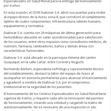
Especializados en Salud Renal para la entrega del licenciamiento
por 4 años.
En esta ocasión, el CESR Dialcivar S.A. abrió sus puertas para recibir
al equipo técnico de la Acess zona 8, que corroboró el cumplimiento
óptimo de cuatro componentes: infraestructura, talento humano,
equipamiento y normativa.
Dialcivar S.A. cuenta con 26 máquinas de última generación para
hemodiálisis ubicadas en salas acondicionadas para satisfacción
de los usuarios, entre otros espacios como consultorios médicos, de
nutrición, farmacia, cambiadores, baños y demás áreas con
características funcionales.
Dialcivar S.A. está ubicado en la parroquia Ximena del cantón
Guayaquil, en la calle Cañar, entre Coronel y Noguchi.
Normando Barberi, especialista nefrólogo y representante técnico
del establecimiento, destacó la labor del equipo de Acess al
acompañar en asesoría permanente para alcanzar el licenciamiento
y agradeció a nombre de Dialcivar S.A. por el compromiso
institucional en la seguridad de los pacientes.
El licenciamiento de los Centros Especializados en Salud Renal tiene
vigencia de 4 años, y requiere cada año la renovación del permiso
de funcionamiento, creando una solicitud y cargando la matriz de
autolicenciamiento. No es necesario de una inspección in situ