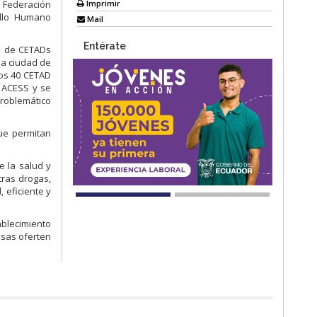
Imprimir
 Federación
ollo Humano
Mail
Entérate
al de CETADs
la ciudad de
los 40 CETAD
a ACESS y se
problemático
que permitan
e la salud y
tras drogas,
, eficiente y
ablecimiento
osas oferten