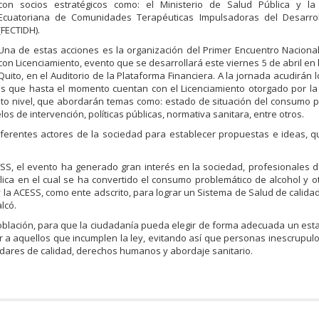
con socios estratégicos como: el Ministerio de Salud Pública y la
Ecuatoriana de Comunidades Terapéuticas Impulsadoras del Desarr
(FECTIDH).
Una de estas acciones es la organización del Primer Encuentro Nacion
con Licenciamiento, evento que se desarrollará este viernes 5 de abril en 
Quito, en el Auditorio de la Plataforma Financiera. A la jornada acudirán 
´s que hasta el momento cuentan con el Licenciamiento otorgado por l
alto nivel, que abordarán temas como: estado de situación del consumo 
los de intervención, políticas públicas, normativa sanitara, entre otros.
diferentes actores de la sociedad para establecer propuestas e ideas, 
CESS, el evento ha generado gran interés en la sociedad, profesionales d
lica en el cual se ha convertido el consumo problemático de alcohol y o
y la ACESS, como ente adscrito, para lograr un Sistema de Salud de calidad
lcó.
población, para que la ciudadanía pueda elegir de forma adecuada un est
ar a aquellos que incumplen la ley, evitando así que personas inescrupul
ndares de calidad, derechos humanos y abordaje sanitario.