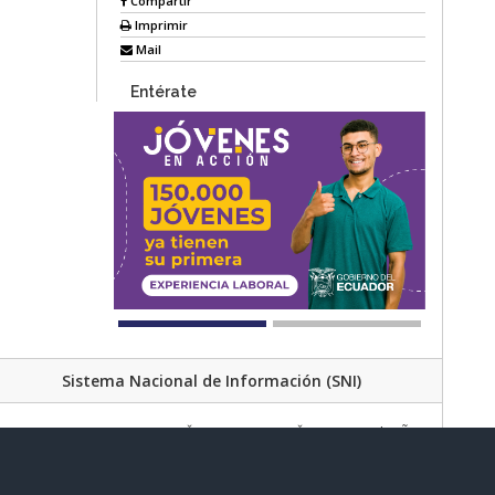
Compartir
Imprimir
Mail
Entérate
Sistema Nacional de Información (SNI)
Av. Lira Ňan entre Amaru Ňan y Quitumbe Ñan
al de Desarrollo Social | Código Postal: 170702 | Quito - Ecuador
Teléfono: 02 383 4006 Ext. 1000