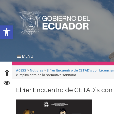
Open toolbar
MENÚ
ACESS
>
Noticias
>
El 1er Encuentro de CETAD´s con Licencia
cumplimiento de la normativa sanitaria
El 1er Encuentro de CETAD´s con