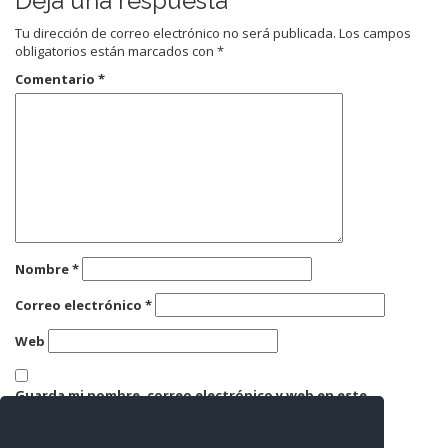
Deja una respuesta
Tu dirección de correo electrónico no será publicada.
Los campos
obligatorios están marcados con
*
Comentario
*
Nombre
*
Correo electrónico
*
Web
Guarda mi nombre, correo electrónico y web en este
navegador para la próxima vez que comente.