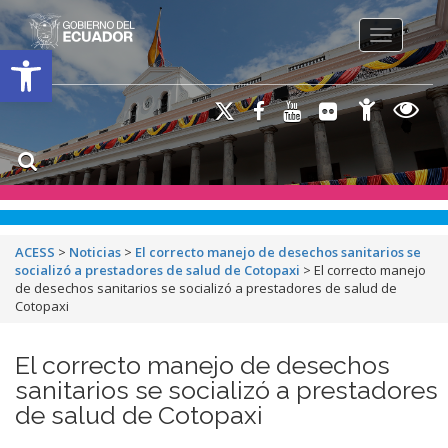
Toggle na
Open toolbar
ACESS
>
Noticias
>
El correcto manejo de desechos sanitarios se
socializó a prestadores de salud de Cotopaxi
>
El correcto manejo
de desechos sanitarios se socializó a prestadores de salud de
Cotopaxi
El correcto manejo de desechos
sanitarios se socializó a prestadores
de salud de Cotopaxi