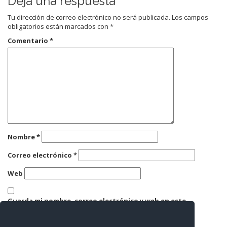
Deja una respuesta
Tu dirección de correo electrónico no será publicada.
Los campos
obligatorios están marcados con
*
Comentario
*
Nombre
*
Correo electrónico
*
Web
Guarda mi nombre, correo electrónico y web en este
navegador para la próxima vez que comente.