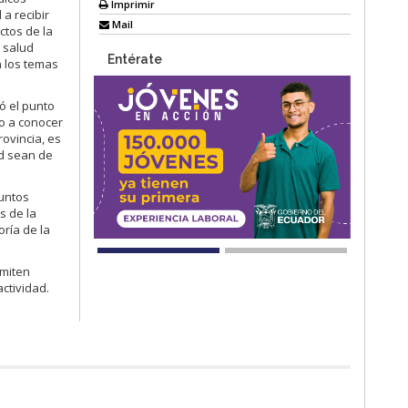
Imprimir
a recibir
Mail
ctos de la
e salud
Entérate
n los temas
ó el punto
io a conocer
rovincia, es
ud sean de
puntos
s de la
ría de la
rmiten
ctividad.