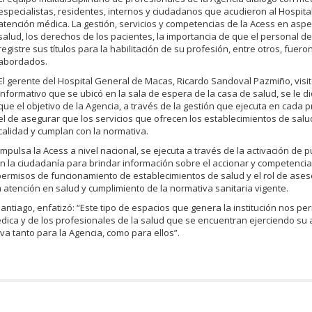
especialistas, residentes, internos y ciudadanos que acudieron al Hospital 
atención médica. La gestión, servicios y competencias de la Acess en aspe
salud, los derechos de los pacientes, la importancia de que el personal d
registre sus títulos para la habilitación de su profesión, entre otros, fuero
abordados.
El gerente del Hospital General de Macas, Ricardo Sandoval Pazmiño, visit
informativo que se ubicó en la sala de espera de la casa de salud, se le d
que el objetivo de la Agencia, a través de la gestión que ejecuta en cada p
el de asegurar que los servicios que ofrecen los establecimientos de sal
calidad y cumplan con la normativa.
pulsa la Acess a nivel nacional, se ejecuta a través de la activación de 
 con la ciudadanía para brindar información sobre el accionar y competencia
 permisos de funcionamiento de establecimientos de salud y el rol de aseso
la atención en salud y cumplimiento de la normativa sanitaria vigente.
antiago, enfatizó: “Este tipo de espacios que genera la institución nos pe
ica y de los profesionales de la salud que se encuentran ejerciendo su a
va tanto para la Agencia, como para ellos”.