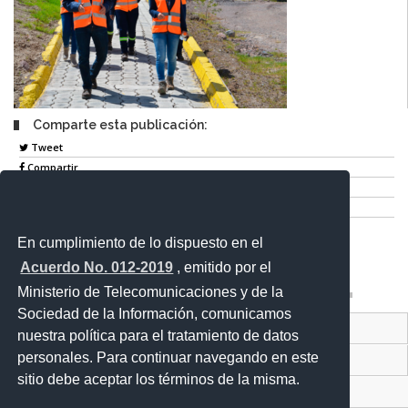
Comparte esta publicación:
Tweet
Compartir
Imprimir
Mail
En cumplimiento de lo dispuesto en el
Entérate
Acuerdo No. 012-2019
, emitido por el
Ministerio de Telecomunicaciones y de la
Sociedad de la Información, comunicamos
Contacto Ciudadano Digital
nuestra política para el tratamiento de datos
personales. Para continuar navegando en este
Portal Trámites Ciudadanos
sitio debe aceptar los términos de la misma.
Sistema Nacional de Información (SNI)