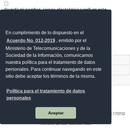
Guarda mi nombre, correo electrónico y web en este
navegador para la próxima vez que comente.
En cumplimiento de lo dispuesto en el
Acuerdo No. 012-2019
, emitido por el
Ministerio de Telecomunicaciones y de la
Sociedad de la Información, comunicamos
Contacto Ciudadano Digital
nuestra política para el tratamiento de datos
personales. Para continuar navegando en este
Portal Trámites Ciudadanos
sitio debe aceptar los términos de la misma.
Sistema Nacional de Información (SNI)
Política para el tratamiento de datos
personales
Av. Lira Ňan entre Amaru Ňan y Quitumbe Ñan
Aceptar
Plataforma Gubernamental de Desarrollo Social | Código Postal: 170702
| Quito - Ecuador
Teléfono: 02 383 4006 Ext. 1000