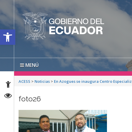
Open toolbar
MENÚ
ACESS
>
Noticias
>
En Azogues se inaugura Centro Especiali
foto26