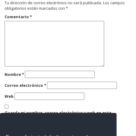
Tu dirección de correo electrónico no será publicada.
Los campos
obligatorios están marcados con
*
Comentario
*
Nombre
*
Correo electrónico
*
Web
Guarda mi nombre, correo electrónico y web en este
navegador para la próxima vez que comente.