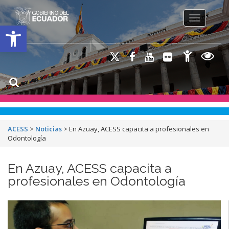
Toggle na
Open toolbar
ACESS
>
Noticias
>
En Azuay, ACESS capacita a profesionales en
Odontología
En Azuay, ACESS capacita a
profesionales en Odontología