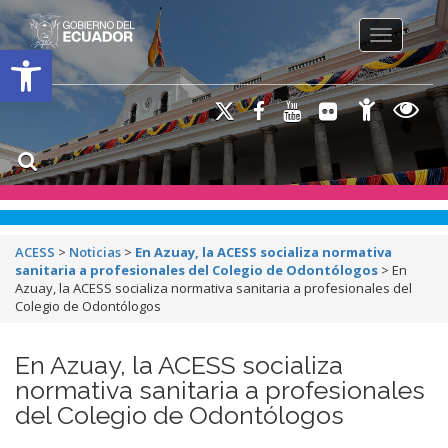
Toggle na
Open toolbar
ACESS
>
Noticias
>
En Azuay, la ACESS socializa normativa
sanitaria a profesionales del Colegio de Odontólogos
>
En
Azuay, la ACESS socializa normativa sanitaria a profesionales del
Colegio de Odontólogos
En Azuay, la ACESS socializa
normativa sanitaria a profesionales
del Colegio de Odontólogos