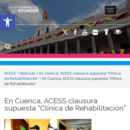
Toggle na
Open toolbar
ACESS
>
Noticias
>
En Cuenca, ACESS clausura supuesta “Clínica
de Rehabilitación”
>
En Cuenca, ACESS clausura supuesta “Clínica
de Rehabilitación”
En Cuenca, ACESS clausura
supuesta “Clínica de Rehabilitación”