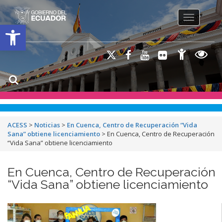
Toggle na
Open toolbar
ACESS
>
Noticias
>
En Cuenca, Centro de Recuperación “Vida
Sana” obtiene licenciamiento
>
En Cuenca, Centro de Recuperación
“Vida Sana” obtiene licenciamiento
En Cuenca, Centro de Recuperación
“Vida Sana” obtiene licenciamiento