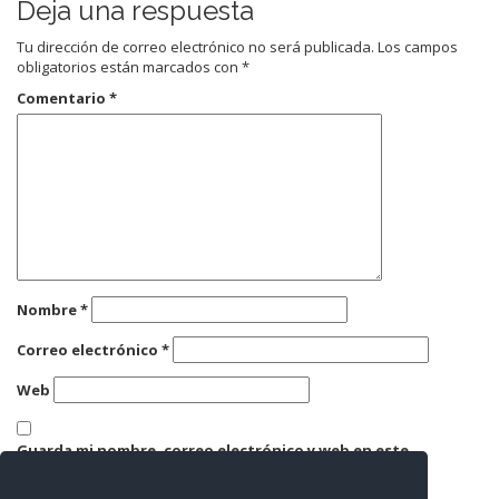
Deja una respuesta
Tu dirección de correo electrónico no será publicada.
Los campos
obligatorios están marcados con
*
Comentario
*
Nombre
*
Correo electrónico
*
Web
Guarda mi nombre, correo electrónico y web en este
navegador para la próxima vez que comente.