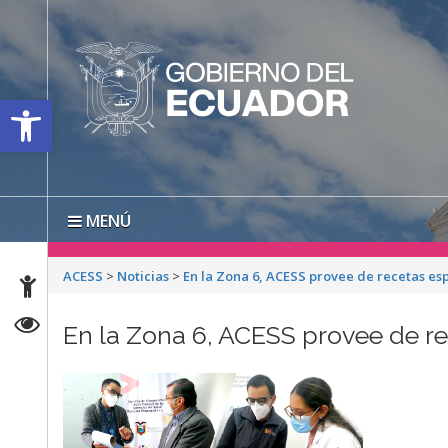
Open toolbar
MENÚ
ACESS
>
Noticias
>
En la Zona 6, ACESS provee de recetas esp
En la Zona 6, ACESS provee de re