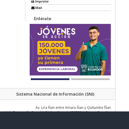
Imprimir
Mail
Entérate
Sistema Nacional de Información (SNI)
Av. Lira Ňan entre Amaru Ňan y Quitumbe Ñan
al de Desarrollo Social | Código Postal: 170702 | Quito - Ecuador
Teléfono: 02 383 4006 Ext. 1000