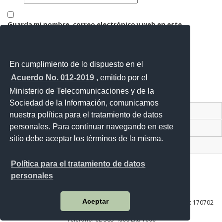
Guarda mi nombre, correo electrónico y web en este
navegador para la próxima vez que comente.
En cumplimiento de lo dispuesto en el
Acuerdo No. 012-2019
, emitido por el
Ministerio de Telecomunicaciones y de la
Sociedad de la Información, comunicamos
Contacto Ciudadano Digital
nuestra política para el tratamiento de datos
personales. Para continuar navegando en este
Portal Trámites Ciudadanos
sitio debe aceptar los términos de la misma.
Sistema Nacional de Información (SNI)
Política para el tratamiento de datos
personales
Av. Lira Ňan entre Amaru Ňan y Quitumbe Ñan
Aceptar
Plataforma Gubernamental de Desarrollo Social | Código Postal: 170702
| Quito - Ecuador
Teléfono: 02 383 4006 Ext. 1000