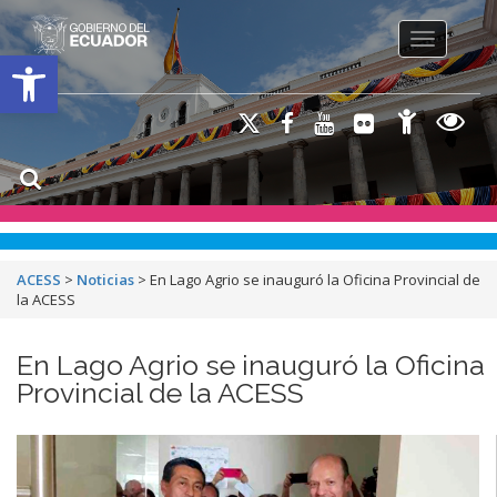
Toggle na
Open toolbar
ACESS
>
Noticias
>
En Lago Agrio se inauguró la Oficina Provincial de
la ACESS
En Lago Agrio se inauguró la Oficina
Provincial de la ACESS