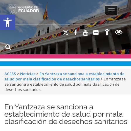
Toggle na
Open toolbar
ACESS
>
Noticias
>
En Yantzaza se sanciona a establecimiento de
salud por mala clasificación de desechos sanitarios
>
En Yantzaza
se sanciona a establecimiento de salud por mala clasificación de
desechos sanitarios
En Yantzaza se sanciona a
establecimiento de salud por mala
clasificación de desechos sanitarios