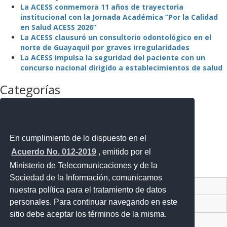
La ACESS conmemora 11 años de trayectoria
institucional con la Jornada Académica “Por la Calidad
en Salud ACESS 2026”
La ACESS clausuró un consultorio odontológico en el
norte de Guayaquil por graves irregularidades
La ACESS impulsa la seguridad del paciente con un
concurso nacional dirigido a establecimientos de salud
Categorías
La Agencia
La Institución
Mejora Regulatoria
Noticias
En cumplimiento de lo dispuesto en el
Noticias Destacadas
Acuerdo No. 012-2019
, emitido por el
Programas y Servicios
Ministerio de Telecomunicaciones y de la
Sin categoría
Sociedad de la Información, comunicamos
Contacto Ciudadano Digital
nuestra política para el tratamiento de datos
personales. Para continuar navegando en este
Portal Trámites Ciudadanos
sitio debe aceptar los términos de la misma.
Sistema Nacional de Información (SNI)