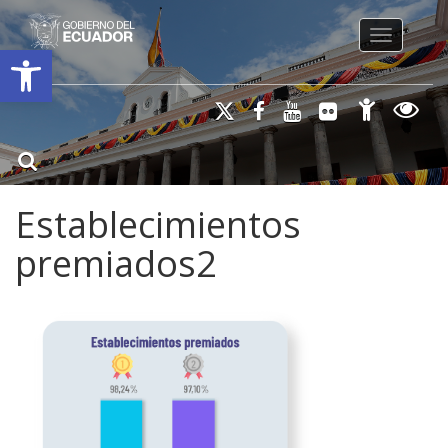
Toggle na
Open toolbar
Establecimientos
premiados2