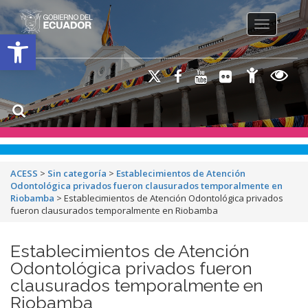
Toggle na
Open toolbar
ACESS
>
Sin categoría
>
Establecimientos de Atención
Odontológica privados fueron clausurados temporalmente en
Riobamba
>
Establecimientos de Atención Odontológica privados
fueron clausurados temporalmente en Riobamba
Establecimientos de Atención
Odontológica privados fueron
clausurados temporalmente en
Riobamba