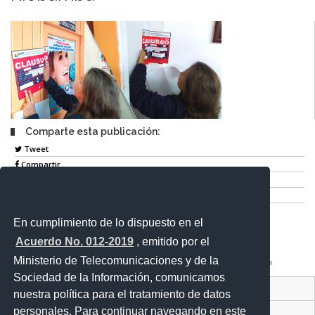
Comparte esta publicación:
Tweet
Compartir
Imprimir
Mail
En cumplimiento de lo dispuesto en el
Entérate
Acuerdo No. 012-2019
, emitido por el
Ministerio de Telecomunicaciones y de la
Sociedad de la Información, comunicamos
Contacto Ciudadano Digital
nuestra política para el tratamiento de datos
personales. Para continuar navegando en este
Portal Trámites Ciudadanos