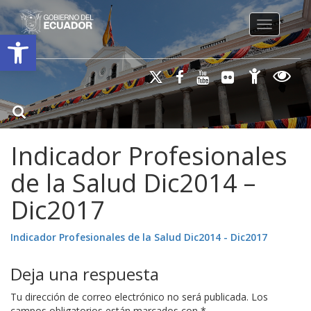
Toggle na
Open toolbar
Indicador Profesionales
de la Salud Dic2014 –
Dic2017
Indicador Profesionales de la Salud Dic2014 - Dic2017
Deja una respuesta
Tu dirección de correo electrónico no será publicada.
Los
campos obligatorios están marcados con
*