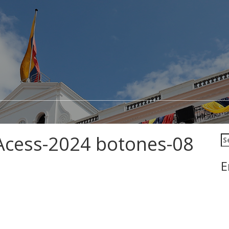
Acess-2024 botones-08
Se
E