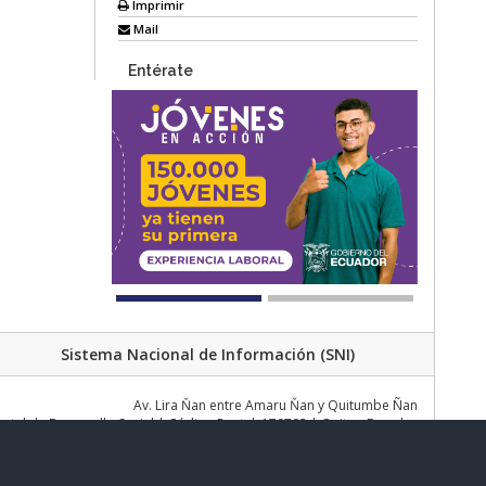
Imprimir
Mail
Entérate
Sistema Nacional de Información (SNI)
Av. Lira Ňan entre Amaru Ňan y Quitumbe Ñan
al de Desarrollo Social | Código Postal: 170702 | Quito - Ecuador
Teléfono: 02 383 4006 Ext. 1000