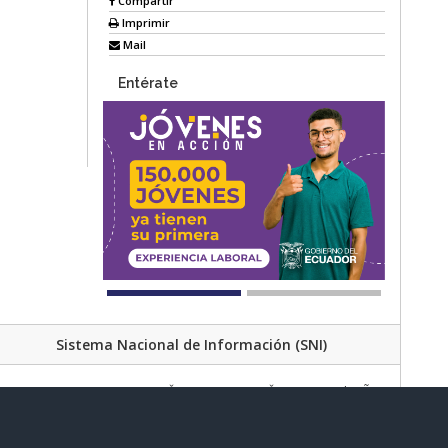
Compartir
Imprimir
Mail
Entérate
Sistema Nacional de Información (SNI)
Av. Lira Ňan entre Amaru Ňan y Quitumbe Ñan
al de Desarrollo Social | Código Postal: 170702 | Quito - Ecuador
Teléfono: 02 383 4006 Ext. 1000