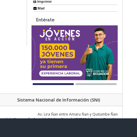
Imprimir
Mail
Entérate
Sistema Nacional de Información (SNI)
Av. Lira Ňan entre Amaru Ňan y Quitumbe Ñan
al de Desarrollo Social | Código Postal: 170702 | Quito - Ecuador
Teléfono: 02 383 4006 Ext. 1000