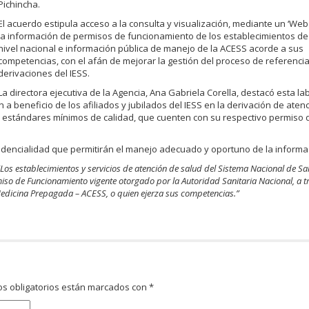
Pichincha.
El acuerdo estipula acceso a la consulta y visualización, mediante un ‘Web 
la información de permisos de funcionamiento de los establecimientos de
nivel nacional e información pública de manejo de la ACESS acorde a sus
competencias, con el afán de mejorar la gestión del proceso de referencia
derivaciones del IESS.
La directora ejecutiva de la Agencia, Ana Gabriela Corella, destacó esta la
n a beneficio de los afiliados y jubilados del IESS en la derivación de aten
s estándares mínimos de calidad, que cuenten con su respectivo permiso 
idencialidad que permitirán el manejo adecuado y oportuno de la informa
“
Los establecimientos y servicios de atención de salud del Sistema Nacional de Sa
iso de Funcionamiento vigente otorgado por la Autoridad Sanitaria Nacional, a tr
Medicina Prepagada – ACESS, o quien ejerza sus competencias.”
s obligatorios están marcados con
*