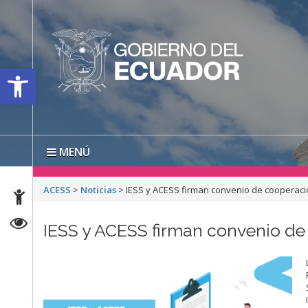
Open toolbar
MENÚ
ACESS
>
Noticias
>
IESS y ACESS firman convenio de cooperación
IESS y ACESS firman convenio de 