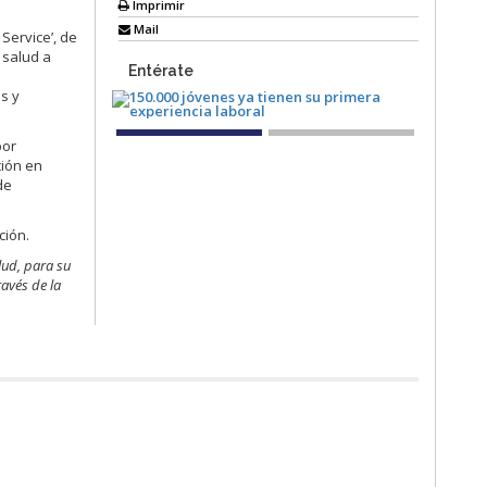
Imprimir
Mail
Service’, de
 salud a
Entérate
s y
bor
ción en
de
ción.
lud, para su
avés de la