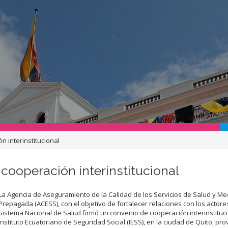
 interinstitucional
cooperación interinstitucional
La Agencia de Aseguramiento de la Calidad de los Servicios de Salud y Me
Prepagada (ACESS), con el objetivo de fortalecer relaciones con los actore
Sistema Nacional de Salud firmó un convenio de cooperación interinstituci
Instituto Ecuatoriano de Seguridad Social (IESS), en la ciudad de Quito, pro