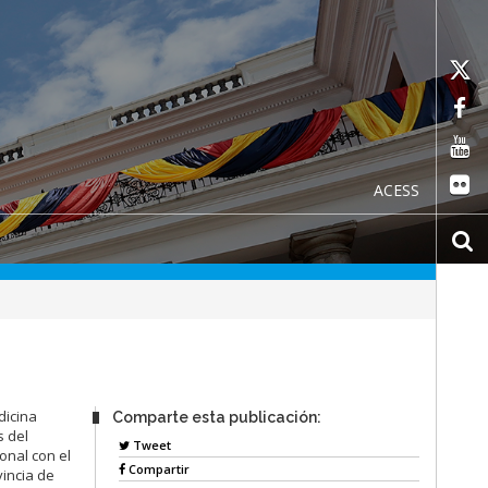
ACESS
dicina
Comparte esta publicación:
s del
Tweet
onal con el
Compartir
vincia de