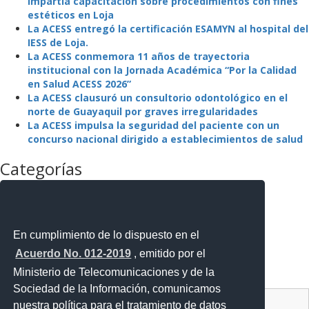
impartía capacitación sobre procedimientos con fines
estéticos en Loja
La ACESS entregó la certificación ESAMYN al hospital del
IESS de Loja.
La ACESS conmemora 11 años de trayectoria
institucional con la Jornada Académica “Por la Calidad
en Salud ACESS 2026”
La ACESS clausuró un consultorio odontológico en el
norte de Guayaquil por graves irregularidades
La ACESS impulsa la seguridad del paciente con un
concurso nacional dirigido a establecimientos de salud
Categorías
La Agencia
La Institución
Mejora Regulatoria
Noticias
En cumplimiento de lo dispuesto en el
Noticias Destacadas
Acuerdo No. 012-2019
, emitido por el
Programas y Servicios
Ministerio de Telecomunicaciones y de la
Sin categoría
Sociedad de la Información, comunicamos
Contacto Ciudadano Digital
nuestra política para el tratamiento de datos