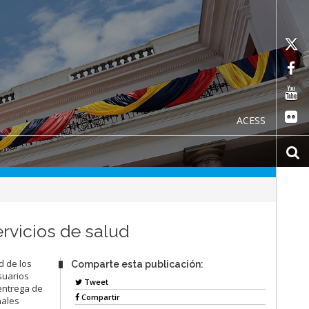
ACESS
rvicios de salud
d de los
Comparte esta publicación:
suarios
Tweet
entrega de
Compartir
nales