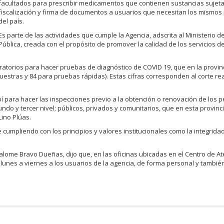
facultados para prescribir medicamentos que contienen sustancias sujeta
fiscalización y firma de documentos a usuarios que necesitan los mismos 
del país.
Es parte de las actividades que cumple la Agencia, adscrita al Ministerio d
Pública, creada con el propósito de promover la calidad de los servicios d
boratorios para hacer pruebas de diagnóstico de COVID 19, que en la provin
stras y 84 para pruebas rápidas). Estas cifras corresponden al corte rea
 para hacer las inspecciones previo a la obtención o renovación de los 
ndo y tercer nivel; públicos, privados y comunitarios, que en esta provin
Lino Plúas.
 cumpliendo con los principios y valores institucionales como la integridad
alome Bravo Dueñas, dijo que, en las oficinas ubicadas en el Centro de A
 lunes a viernes a los usuarios de la agencia, de forma personal y tambié