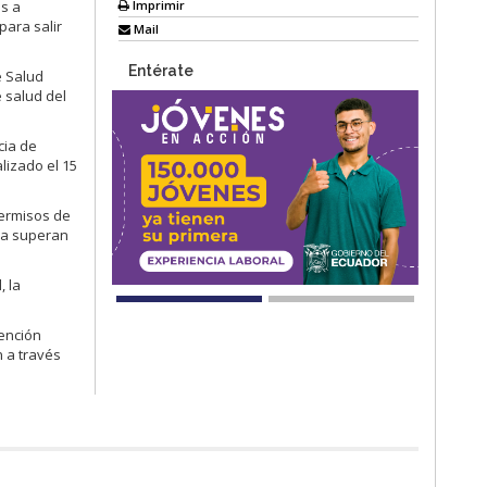
Imprimir
s a
para salir
Mail
Entérate
e Salud
e salud del
cia de
lizado el 15
permisos de
cia superan
, la
tención
n a través