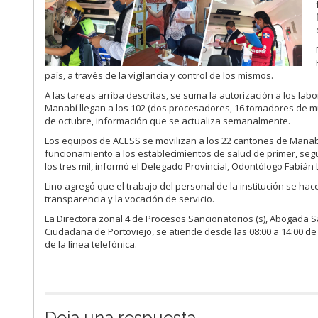
país, a través de la vigilancia y control de los mismos.
A las tareas arriba descritas, se suma la autorización a los la
Manabí llegan a los 102 (dos procesadores, 16 tomadores de mue
de octubre, información que se actualiza semanalmente.
Los equipos de ACESS se movilizan a los 22 cantones de Manabí
funcionamiento a los establecimientos de salud de primer, segu
los tres mil, informó el Delegado Provincial, Odontólogo Fabián 
Lino agregó que el trabajo del personal de la institución se hace
transparencia y la vocación de servicio.
La Directora zonal 4 de Procesos Sancionatorios (s), Abogada S
Ciudadana de Portoviejo, se atiende desde las 08:00 a 14:00 de
de la línea telefónica.
Deja una respuesta