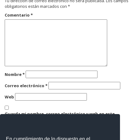
Tu dirección de correo electrónico no será publicada.
Los campos
obligatorios están marcados con
*
Comentario
*
Nombre
*
Correo electrónico
*
Web
Guarda mi nombre, correo electrónico y web en este
navegador para la próxima vez que comente.
En cumplimiento de lo dispuesto en el