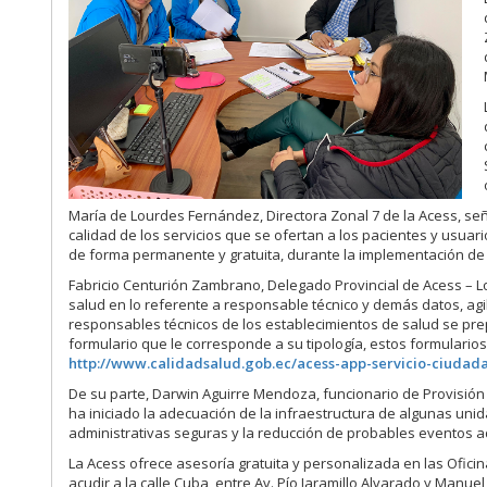
María de Lourdes Fernández, Directora Zonal 7 de la Acess, seña
calidad de los servicios que se ofertan a los pacientes y usuar
de forma permanente y gratuita, durante la implementación de
Fabricio Centurión Zambrano, Delegado Provincial de Acess – L
salud en lo referente a responsable técnico y demás datos, ag
responsables técnicos de los establecimientos de salud se prep
formulario que le corresponde a su tipología, estos formularios 
http://www.calidadsalud.gob.ec/acess-app-servicio-ciudad
De su parte, Darwin Aguirre Mendoza, funcionario de Provisión 
ha iniciado la adecuación de la infraestructura de algunas unidad
administrativas seguras y la reducción de probables eventos a
La Acess ofrece asesoría gratuita y personalizada en las Oficin
acudir a la calle Cuba, entre Av. Pío Jaramillo Alvarado y Man