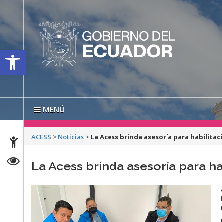
Open toolbar
MENÚ
ACESS
>
Noticias
>
La Acess brinda asesoría para habilita
La Acess brinda asesoría para h