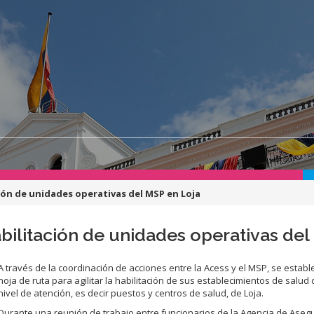
ción de unidades operativas del MSP en Loja
abilitación de unidades operativas del
A través de la coordinación de acciones entre la Acess y el MSP, se establ
hoja de ruta para agilitar la habilitación de sus establecimientos de salud 
nivel de atención, es decir puestos y centros de salud, de Loja.
Durante una reunión de trabajo entre funcionarios de la Agencia de Ase