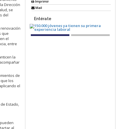
Imprimir
la Dirección
Mail
alud, se
s del
Entérate
a renovación
s que
en el
cia, entre
nticen la
 y acompañar
cimientos de
 que los
aplicando el
 de Estado,
s pueden
tactar al