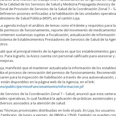
de la Calidad de los Servicios de Salud y Medicina Prepagada (Acess) y de 
Zonal de Provisión de Servicios de la Salud de la Coordinación Zonal 7 – S
definieron acciones enfocadas a la habilitación de las unidades operativa
Ministerio de Salud Pública (MSP), en el cantón Loja.
La agenda incluyó el análisis de temas como el trámite y requisitos para l
de permisos de funcionamiento, reporte del movimiento de medicamento
contienen sustancias sujetas a fiscalización, actualización de información 
Sistema de Establecimientos Prestadores de Servicios de Salud de la Agen
otros.
ló que el principal interés de la Agencia es que los establecimientos gara
ios. Para lograrlo, la Acess cuenta con personal calificado para asesorar
 mejoras.
oja, manifestó que el mantener actualizada la información de los estable
ilita el proceso de renovación del permiso de funcionamiento. Recomendó
aren para la inspección de habilitación a través de una autoevaluación, 
están disponibles en la página web de la Agencia, en el link:
ano/public/permisoFuncionamiento/informacion.jsf
de Servicios de la Coordinación Zonal 7 – Salud, anunció que esta cartera
es operativas, lo cual facilitará la aplicación de prácticas asistenciales y
dversos asociados a la atención de salud.
as Técnicas provinciales distribuidas en todo el país. En Loja, los usuario
uel Zambrano, de lunes a viernes, de 08h00 a 17h00. También se pueden con