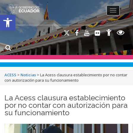
Toggle na
Open toolbar
ACESS
>
Noticias
>
La Acess clausura establecimiento por no contar
con autorización para su funcionamiento
La Acess clausura establecimiento
por no contar con autorización para
su funcionamiento