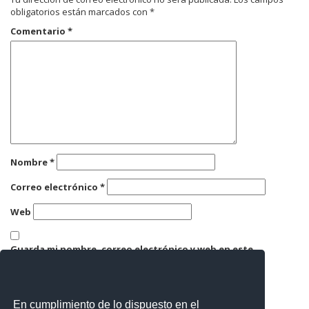
obligatorios están marcados con
*
Comentario
*
Nombre
*
Correo electrónico
*
Web
Guarda mi nombre, correo electrónico y web en este
navegador para la próxima vez que comente.
En cumplimiento de lo dispuesto en el