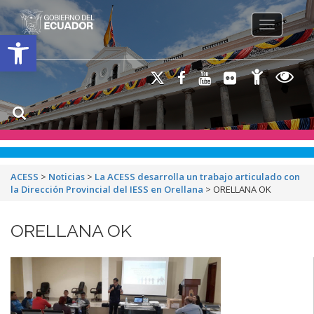
Toggle na
Open toolbar
ACESS
>
Noticias
>
La ACESS desarrolla un trabajo articulado con
la Dirección Provincial del IESS en Orellana
>
ORELLANA OK
ORELLANA OK