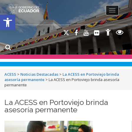
Toggle na
Open toolbar
ACESS
>
Noticias Destacadas
>
La ACESS en Portoviejo brinda
asesoría permanente
>
La ACESS en Portoviejo brinda asesoría
permanente
La ACESS en Portoviejo brinda
asesoría permanente