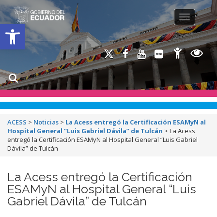
Toggle na
Open toolbar
ACESS
>
Noticias
>
La Acess entregó la Certificación ESAMyN al
Hospital General “Luis Gabriel Dávila” de Tulcán
>
La Acess
entregó la Certificación ESAMyN al Hospital General “Luis Gabriel
Dávila” de Tulcán
La Acess entregó la Certificación
ESAMyN al Hospital General “Luis
Gabriel Dávila” de Tulcán