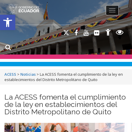
Toggle na
Open toolbar
ACESS
>
Noticias
>
La ACESS fomenta el cumplimiento de la ley en
establecimientos del Distrito Metropolitano de Quito
La ACESS fomenta el cumplimiento
de la ley en establecimientos del
Distrito Metropolitano de Quito