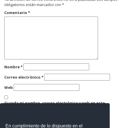
obligatorios están marcados con
*
Comentario
*
Nombre
*
Correo electrónico
*
Web
Guarda mi nombre, correo electrónico y web en este
navegador para la próxima vez que comente.
En cumplimiento de lo dispuesto en el