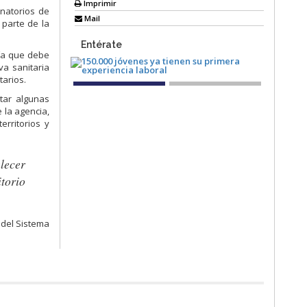
Imprimir
onatorios de
Mail
 parte de la
Entérate
gía que debe
a sanitaria
tarios.
tar algunas
 la agencia,
erritorios y
lecer
itorio
 del Sistema