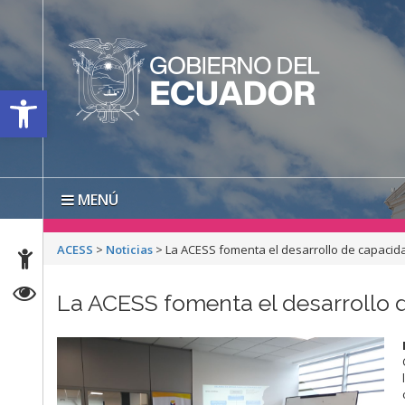
Open toolbar
MENÚ
ACESS
>
Noticias
>
La ACESS fomenta el desarrollo de capacid
La ACESS fomenta el desarrollo 