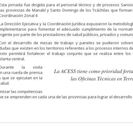
Esta jornada fue dirigida para el personal técnico y de procesos Sanci
las provincias de Manabí y Santo Domingo de los Tsáchilas que forman
Coordinación Zonal 4
La Dirección Ejecutiva y la Coordinación Jurídica expusieron la metodolo
implementarse para fomentar el adecuado cumplimiento de la normativ
vigente por parte de los prestadores de salud públicos, privados y comuni
Con el desarrollo de mesas de trabajo y paneles se pudieron solven
dudas que existen en los territorios referentes a los procesos internos de
esto permitirá fortalecer el trabajo conjunto que se realiza entre los t
planta central.
Durante la visita
La ACESS tiene como prioridad forta
ó en una rueda de prensa
las Oficinas Técnicas en Terr
s que se ejecutan en la
salud.
imizar las competencias
que se emprenden en cada una de las provincias para lograr el desarrollo