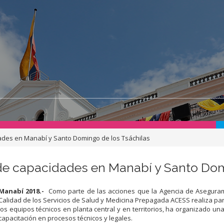
ades en Manabí y Santo Domingo de los Tsáchilas
de capacidades en Manabí y Santo Dom
Manabí 2018.-
Como parte de las acciones que la Agencia de Aseguram
Calidad de los Servicios de Salud y Medicina Prepagada ACESS realiza par
los equipos técnicos en planta central y en territorios, ha organizado un
capacitación en procesos técnicos y legales.