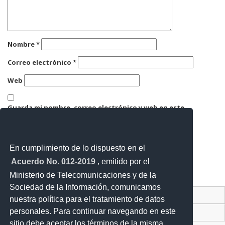
Nombre
*
Correo electrónico
*
Web
Guarda mi nombre, correo electrónico y web en este
navegador para la próxima vez que comente.
En cumplimiento de lo dispuesto en el
Acuerdo No. 012-2019
, emitido por el
Ministerio de Telecomunicaciones y de la
Sociedad de la Información, comunicamos
Contacto Ciudadano Digital
nuestra política para el tratamiento de datos
personales. Para continuar navegando en este
Portal Trámites Ciudadanos
sitio debe aceptar los términos de la misma.