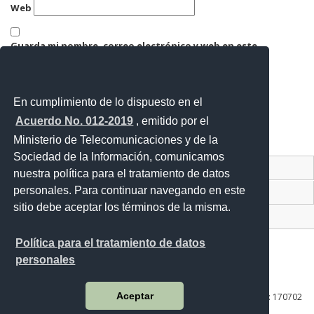
Web
Guarda mi nombre, correo electrónico y web en este
navegador para la próxima vez que comente.
En cumplimiento de lo dispuesto en el
Acuerdo No. 012-2019
, emitido por el
Ministerio de Telecomunicaciones y de la
Sociedad de la Información, comunicamos
Contacto Ciudadano Digital
nuestra política para el tratamiento de datos
personales. Para continuar navegando en este
Portal Trámites Ciudadanos
sitio debe aceptar los términos de la misma.
Sistema Nacional de Información (SNI)
Política para el tratamiento de datos
personales
Av. Lira Ňan entre Amaru Ňan y Quitumbe Ñan
Aceptar
Plataforma Gubernamental de Desarrollo Social | Código Postal: 170702
| Quito - Ecuador