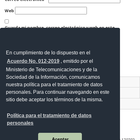
Web
Guarda mi nombre, correo electrónico y web en este
navegador para la próxima vez que comente.
En cumplimiento de lo dispuesto en el
Acuerdo No. 012-2019
, emitido por el
Ministerio de Telecomunicaciones y de la
Sociedad de la Información, comunicamos
Contacto Ciudadano Digital
nuestra política para el tratamiento de datos
personales. Para continuar navegando en este
Portal Trámites Ciudadanos
sitio debe aceptar los términos de la misma.
Sistema Nacional de Información (SNI)
Política para el tratamiento de datos
personales
Av. Lira Ňan entre Amaru Ňan y Quitumbe Ñan
Aceptar
Plataforma Gubernamental de Desarrollo Social | Código Postal: 170702