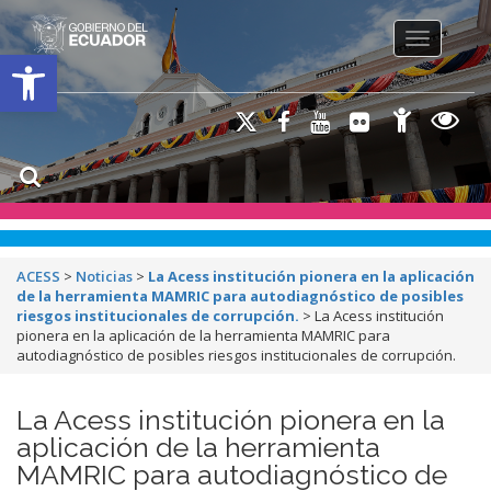
Toggle na
Open toolbar
ACESS
>
Noticias
>
La Acess institución pionera en la aplicación
de la herramienta MAMRIC para
autodiagnóstico de posibles
riesgos institucionales de corrupción
.
>
La Acess institución
pionera en la aplicación de la herramienta MAMRIC para
autodiagnóstico de posibles riesgos institucionales de corrupción.
La Acess institución pionera en la
aplicación de la herramienta
MAMRIC para autodiagnóstico de