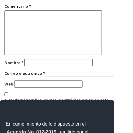
Comentario
*
Nombre
*
Correo electrónico
*
Web
Guarda mi nombre, correo electrónico y web en este
navegador para la próxima vez que comente.
En cumplimiento de lo dispuesto en el
Acuerdo No. 012-2019
, emitido por el