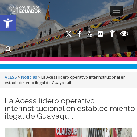
Toggle na
Open toolbar
ACESS
>
Noticias
>
La Acess lideró operativo interinstitucional en
establecimiento ilegal de Guayaquil
La Acess lideró operativo
interinstitucional en establecimiento
ilegal de Guayaquil